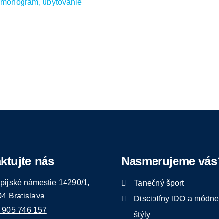
armonogram, ubytovanie
ktujte nás
Nasmerujeme vás
pijské námestie 14290/1,
Tanečný šport
04 Bratislava
Disciplíny IDO a módne
 905 746 157
štýly