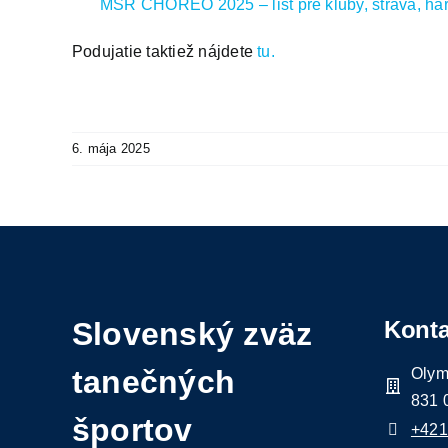
MSR CHOREO 2025 – list pre kluby, strava, h
Podujatie taktiež nájdete
tu.
6. mája 2025
Slovenský zväz
Konta
tanečných
Olym
831 
športov
+421