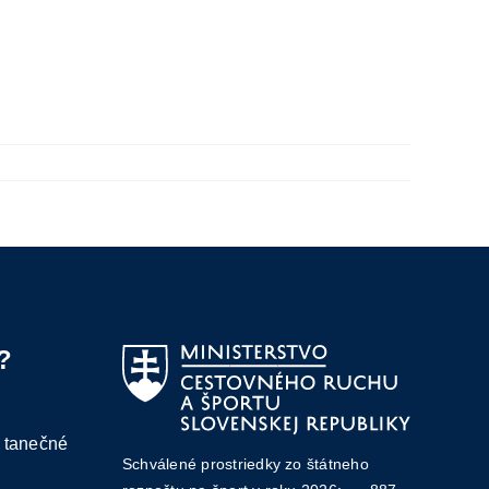
?
 tanečné
Schválené prostriedky zo štátneho