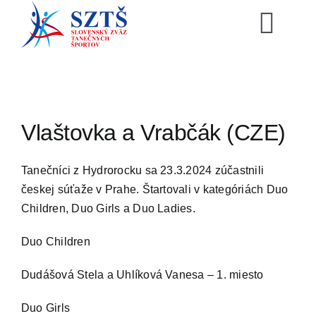
Skip
to
Togg
content
Navi
SZTŠ
Novinky
Vlaštovka a Vrabčák (CZE)
Vzdelávani
Tanečníci z Hydrorocku sa 23.3.2024 zúčastnili
českej súťaže v Prahe. Štartovali v kategóriách Duo
Children, Duo Girls a Duo Ladies.
Zoznamy
Duo Children
Video archí
Dudášová Stela a Uhlíková Vanesa – 1. miesto
E-shop
Duo Girls