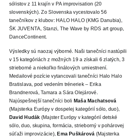
sólistov z 11 krajín v PA improvisation (20
slovenských). Zo Slovenska vycestovalo 56
IS
tanečníkov z klubov: HALO HALO (KMG Danubia),
ŠK JUVENTA, Stanzi, The Wave by RDS art group,
Kontakt
DanceContinent.
Výsledky sú naozaj výborné. Naši tanečníci nastúpili
v 15 kategóriách z možných 19 a získali 6 zlatých, 3
strieborné a niekoľko finálových umiestnení.
Medailové pozície vytancovali tanečníci Halo Halo
Bratislava, pod vedením tréneriek – Erika
Brandnerová, Tamara a Sára Olejárové.
Najúspešnejší tanečníci boli
Maša Machatsová
(Majsterka Európy v dospelej kategórií sólo, duo),
David Hudák
(Majster Európy v kategórií detské
sólo, duo, skupina, formácia, strieborný v pohárovej
súťaži improvizácie),
Ema Puškárová
(Majsterka