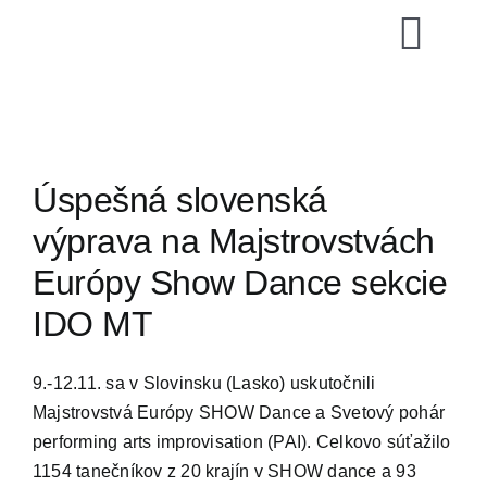
Skip
to
Togg
content
Navi
SZTŠ
Novinky
Úspešná slovenská
výprava na Majstrovstvách
Vzdelávani
Európy Show Dance sekcie
IDO MT
Zoznamy
9.-12.11. sa v Slovinsku (Lasko) uskutočnili
Video archí
Majstrovstvá Európy SHOW Dance a Svetový pohár
performing arts improvisation (PAI). Celkovo súťažilo
E-shop
1154 tanečníkov z 20 krajín v SHOW dance a 93