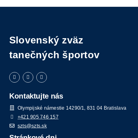
Slovenský zväz
tanečných športov
Kontaktujte nás
Olympijské námestie 14290/1, 831 04 Bratislava
+421 905 746 157
szts@szts.sk
Stránkové dni