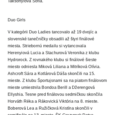
Taksonyiová Sofia.
Duo Girls
V kategórii Duo Ladies tancovalo až 19 dvojíc a
slovenské tanečníčky obsadili až štyri finálové
miesta. Striebornú medailu si vytancovala
Herenyiová Lucia a Stachurová Veronika z klubu
Hydrorock. Z rovnakého klubu si finálové šieste
miesto odniesla Miková Liliana a Mitríková Olívia.
Ashcroft Sára a Kotlárová Dáša skončili na 15.
mieste. Z klubu Športujsnami sa na piatom finálovom
mieste umiestnila Bondoa Berill a Džerengová
Ellyshia. Tesne pred finálovou sedmičkou skončila
Horváth Réka a Rákovická Viktória na 8. mieste.
Boberová Lea a Ružičková Kristína skončili v