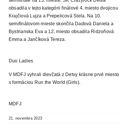
semifinále na 13. mieste. ŠK Crazyrock Detva
obsadila v tejto kategórii finálové 4. miesto dvojicou
Krajčiová Lujza a Prepelicová Stela. Na 10.
semifinálovom mieste skončila Dadová Daniela a
Bystrianska Eva a 12. miesto obsadila Ridzoňová
Emma a Jančíková Tereza.
Duo Ladies
V MDFJ vyhrali dievčatá z Detvy krásne prvé miesto
s formáciou Run the World (Girls).
MDFJ
21. novembra 2023