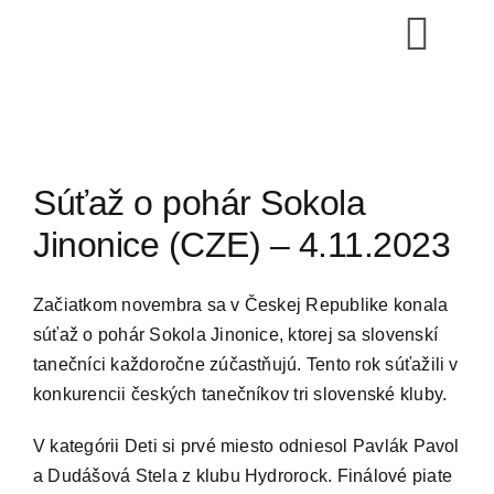
Skip
to
Togg
content
Navi
SZTŠ
Novinky
Súťaž o pohár Sokola
Jinonice (CZE) – 4.11.2023
Vzdelávani
Začiatkom novembra sa v Českej Republike konala
Zoznamy
súťaž o pohár Sokola Jinonice, ktorej sa slovenskí
tanečníci každoročne zúčastňujú. Tento rok súťažili v
konkurencii českých tanečníkov tri slovenské kluby.
Video archí
V kategórii Deti si prvé miesto odniesol Pavlák Pavol
E-shop
a Dudášová Stela z klubu Hydrorock. Finálové piate