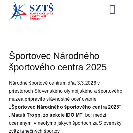
Skip
to
Togg
content
Navi
SZTŠ
Novinky
Športovec Národného
športového centra 2025
Vzdelávani
Národné športové centrum dňa 3.3.2026 v
Zoznamy
priestoroch Slovenského olympijského a športového
múzea pripravilo slávnostné oceňovanie
„Športovec Národného športového centra 2025“
Video archí
. Matúš Tropp, zo sekcie IDO MT
bol medzi
ocenenými v neolympijských športoch za Slovenský
E-shop
zväz tanečných športov.