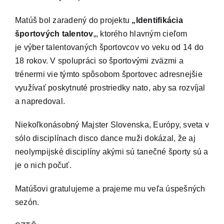
Matúš bol zaradený do projektu
„Identifikácia
IS
športových talentov
„, ktorého hlavným cieľom
je výber talentovaných športovcov vo veku od 14 do
Kontakt
18 rokov. V spolupráci so športovými zväzmi a
trénermi vie týmto spôsobom športovec adresnejšie
využívať poskytnuté prostriedky nato, aby sa rozvíjal
a napredoval.
Niekoľkonásobný Majster Slovenska, Európy, sveta v
sólo disciplínach disco dance muži dokázal, že aj
neolympijské disciplíny akými sú tanečné športy sú a
je o nich počuť.
Matúšovi gratulujeme a prajeme mu veľa úspešných
sezón.