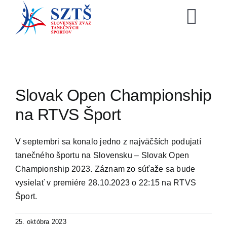
Skip
to
Togg
content
Navi
SZTŠ
Novinky
Slovak Open Championship
na RTVS Šport
Vzdelávani
V septembri sa konalo jedno z najväčších podujatí
Zoznamy
tanečného športu na Slovensku – Slovak Open
Championship 2023. Záznam zo súťaže sa bude
vysielať v premiére 28.10.2023 o 22:15 na RTVS
Video archí
Šport.
E-shop
25. októbra 2023