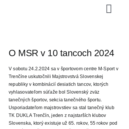
Skip
to
Togg
content
Navi
SZTŠ
Novinky
O MSR v 10 tancoch 2024
Vzdelávani
V sobotu 24.2.2024 sa v športovom centre M-Sport v
Trenčíne uskutočnili Majstrovstvá Slovenskej
republiky v kombinácií desiatich tancov, ktorých
Zoznamy
vyhlasovateľom súťaže bol Slovenský zväz
tanečných športov, sekcia tanečného športu.
Video archí
Usporiadateľom majstrovstiev sa stal tanečný klub
TK DUKLA Trenčín, jeden z najstarších klubov
E-shop
Slovenska, ktorý existuje už 65. rokov, 55 rokov pod