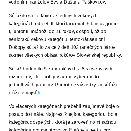
vedením manželov Evy a Dušana Paškovcov.
IS
Súťažilo sa celkovo v siedmych vekových
kategóriách od deti II, ktorí tancovali 8 tancov, junior
I, junior II, mládež, do 21 rokov, dospelí, až po
Kontakt
seniorskú vekovú kategóriu, tentokrát senior II.
Dokopy súťažilo za celý deň 102 tanečných párov
takmer všetkých oblastí a kútov Slovenskej republiky.
Súťaž hodnotilo 5 zahraničných a 8 slovenských
rozhodcov, ktorí boli postupne vyberaní do
jednotlivých panelov. Podrobné výsledky zo súťaže
môžete nájsť
tu
.
Vo viacerých kategóriách prebehli zaujímavé boje o
postup do finále. Najprestížnejšou kategóriou, bola
kategória dospelých, ktorá je zároveň nominačnou
kategóriou pre majstrovstvá Európy a sveta, pre