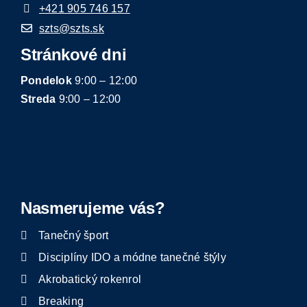
+421 905 746 157
szts@szts.sk
Stránkové dni
Pondelok
9:00 – 12:00
Streda
9:00 – 12:00
Nasmerujeme vás?
Tanečný šport
Disciplíny IDO a módne tanečné štýly
Akrobatický rokenrol
Breaking