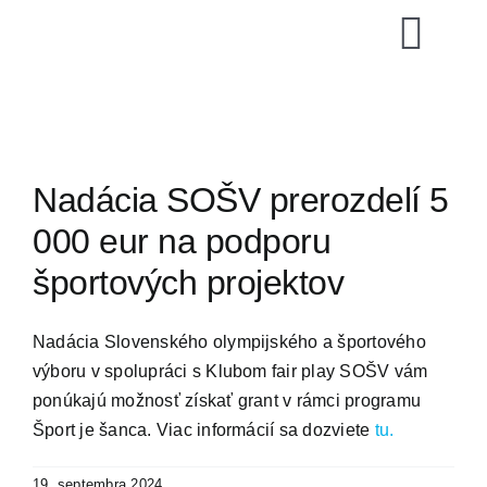
Skip
to
Togg
content
Navi
SZTŠ
Novinky
Nadácia SOŠV prerozdelí 5
000 eur na podporu
Vzdelávani
športových projektov
Zoznamy
Nadácia Slovenského olympijského a športového
výboru v spolupráci s Klubom fair play SOŠV vám
Video archí
ponúkajú možnosť získať grant v rámci programu
Šport je šanca. Viac informácií sa dozviete
tu.
E-shop
19. septembra 2024