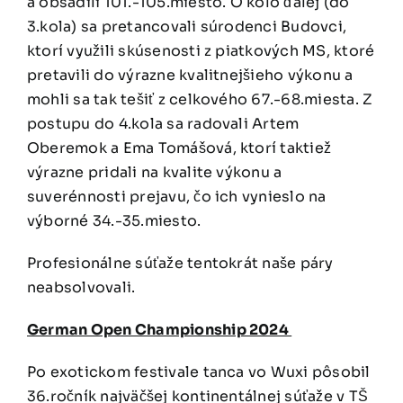
a obsadili 101.-105.miesto. O kolo ďalej (do
3.kola) sa pretancovali súrodenci Budovci,
ktorí využili skúsenosti z piatkových MS, ktoré
pretavili do výrazne kvalitnejšieho výkonu a
mohli sa tak tešiť z celkového 67.-68.miesta. Z
postupu do 4.kola sa radovali Artem
Oberemok a Ema Tomášová, ktorí taktiež
výrazne pridali na kvalite výkonu a
suverénnosti prejavu, čo ich vynieslo na
výborné 34.-35.miesto.
Profesionálne súťaže tentokrát naše páry
neabsolvovali.
German Open Championship 2024
Po exotickom festivale tanca vo Wuxi pôsobil
36.ročník najväčšej kontinentálnej súťaže v TŠ