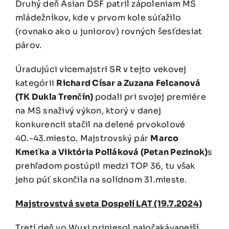
Druhý deň Asian DSF patril zápoleniam MS
mládežníkov, kde v prvom kole súťažilo
(rovnako ako u juniorov) rovných šesťdesiat
párov.
Úradujúci vicemajstri SR v tejto vekovej
kategórii
Richard Císar a Zuzana Felcanová
(TK Dukla Trenčín)
podali pri svojej premiére
na MS snaživý výkon, ktorý v danej
konkurencii stačil na delené prvokolové
40.-43.miesto. Majstrovský pár
Marco
Kmeťka a Viktória Polláková (Petan Pezinok)
s
prehľadom postúpil medzi TOP 36, tu však
jeho púť skončila na solídnom 31.mieste.
Majstrovstvá sveta Dospelí LAT (19.7.2024)
Tretí deň vo Wuxi priniesol najočakávanejší