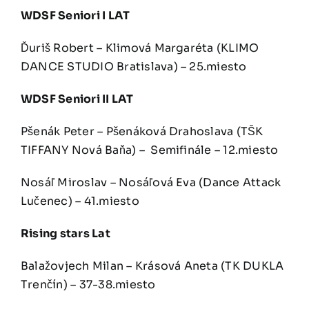
WDSF Seniori I LAT
Ďuriš Robert – Klimová Margaréta (KLIMO
DANCE STUDIO Bratislava) – 25.miesto
WDSF Seniori II LAT
Pšenák Peter – Pšenáková Drahoslava (TŠK
TIFFANY Nová Baňa) – Semifinále – 12.miesto
Nosáľ Miroslav – Nosáľová Eva (Dance Attack
Lučenec) – 41.miesto
Rising stars Lat
Balažovjech Milan – Krásová Aneta (TK DUKLA
Trenčín) – 37-38.miesto