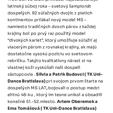
latinský súboj roka – svetový šampionát
dospelých. 82 súťažných dvojíc z piatich
kontinentov prilákal nový model MS –
namiesto tradičných dvoch párov z každej
krajiny bol po prvý raz použitý model
“divokých kariet”, ktorý umožňuje súťažiť aj
viacerým párom z rovnakej krajiny, ak majú
dostatočne vysokú pozíciu vo svetovom
rebríčku. Takýto kvalitatívny nárast si na
vlastnej koži vyskúšali naši dospelí
zástupcovia .
Silvia a Patrik Budovci ( TK Uni-
Dance Bratislava)
pri svojom prvom štarte na
dospelých MS LAT
,
bojovali o postup medzi
elitnú 48-ku , ktorý im tesne unikol a obsadili
konečné 51.-52.miesto.
Artem Oberemok a
Ema Tomášová ( TK Uni-Dance Bratislava)