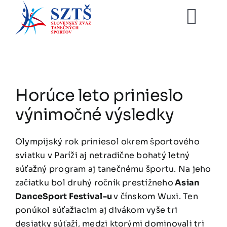
Skip
to
Tog
content
Navi
SZTŠ
Novinky
Horúce leto prinieslo
výnimočné výsledky
Vzdelávan
Olympijský rok priniesol okrem športového
Zoznamy
sviatku v Paríži aj netradične bohatý letný
súťažný program aj tanečnému športu. Na jeho
začiatku bol druhý ročník prestížneho
Asian
Video arc
DanceSport Festival-u
v čínskom Wuxi. Ten
ponúkol súťažiacim aj divákom vyše tri
E-shop
desiatky súťaží, medzi ktorými dominovali tri