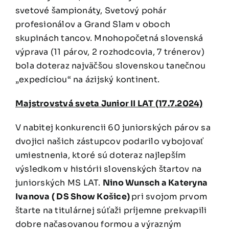
svetové šampionáty, Svetový pohár
IS
profesionálov a Grand Slam v oboch
skupinách tancov. Mnohopočetná slovenská
výprava (11 párov, 2 rozhodcovia, 7 trénerov)
Kontakt
bola doteraz najväčšou slovenskou tanečnou
„expedíciou“ na ázijský kontinent.
Majstrovstvá sveta Junior II LAT (17.7.2024)
V nabitej konkurencii 60 juniorských párov sa
dvojici našich zástupcov podarilo vybojovať
umiestnenia, ktoré sú doteraz najlepším
výsledkom v histórii slovenských štartov na
juniorských MS LAT.
Nino Wunsch a Kateryna
Ivanova ( DS Show Košice)
pri svojom prvom
štarte na titulárnej súťaži príjemne prekvapili
dobre načasovanou formou a výrazným