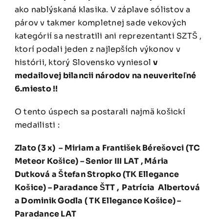
ako nablýskaná klasika. V záplave sólistov a
párov v takmer kompletnej sade vekových
kategórií sa nestratili ani reprezentanti SZTŠ ,
ktorí podali jeden z najlepších výkonov v
histórii, ktorý Slovensko vyniesol
v
medailovej bilancii národov na neuveriteľné
6.miesto !!
O tento úspech sa postarali najmä košickí
medailisti :
Zlato (3 x) – Miriam a František Bérešovci (TC
Meteor Košice) – Senior III LAT , Mária
Dutková a Štefan Stropko (TK Ellegance
Košice) – Paradance ŠTT , Patrícia Albertová
a Dominik Godla ( TK Ellegance Košice) –
Paradance LAT