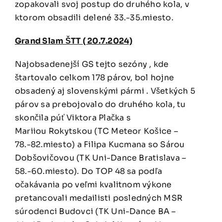
zopakovali svoj postup do druhého kola, v
ktorom obsadili delené 33.-35.miesto.
Grand Slam ŠTT ( 20.7.2024)
Najobsadenejší GS tejto sezóny , kde
štartovalo celkom 178 párov, bol hojne
obsadený aj slovenskými pármi . Všetkých 5
párov sa prebojovalo do druhého kola, tu
skončila púť Viktora Plačka s
Mariiou Rokytskou (TC Meteor Košice –
78.-82.miesto) a Filipa Kucmana so Sárou
Dobšovičovou (TK Uni-Dance Bratislava –
58.-60.miesto). Do TOP 48 sa podľa
očakávania po veľmi kvalitnom výkone
pretancovali medailisti posledných MSR
súrodenci Budovci (TK Uni-Dance BA –