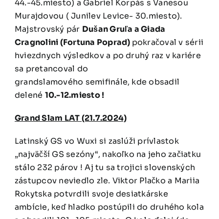
44.-45.miesto) a Gabriel Korpás s Vanesou
Murajdovou ( Junilev Levice- 30.miesto).
Majstrovský pár
Dušan Gruľa a Giada
Cragnolini (Fortuna Poprad)
pokračoval v sérii
hviezdnych výsledkov a po druhý raz v kariére
sa pretancoval do
grandslamového semifinále, kde obsadil
delené
10.-12.miesto !
Grand Slam LAT (21.7.2024)
Latinský GS vo Wuxi si zaslúži prívlastok
„najväčší GS sezóny“, nakoľko na jeho začiatku
stálo 232 párov ! Aj tu sa trojici slovenských
zástupcov neviedlo zle. Viktor Plačko a Mariia
Rokytska potvrdili svoje desiatkárske
ambície, keď hladko postúpili do druhého kola