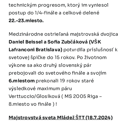
technickým progresom, ktorý im vyniesol
postup do 1/4-finále a celkové delené
22.-23.miesto.
Medzinárodne ostrieľaná majstrovská dvojica
Daniel Beissel a Sofia Zubčáková (VŠK
Lafranconi Bratislava)
potvrdila príslušnosť k
svetovej špičke do 15 rokov. Po životnom
výkone sa ako druhý slovenský pár
prebojovali do svetového finále a svojím
6.miestom
prekonali 19 rokov staré
výsledkové maximum páru
Verttuccio/Glosíková ( MS 2005 Riga –
8.miesto vo finále ) !
Majstrovstvá sveta Mládež ŠTT (18.7.2024)