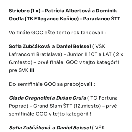
Striebro (1 x) – Patrícia Albertová a Dominik
Godla (TK Ellegance Košice) – Paradance ŠTT
Vo finále GOC ešte tento rok tancovali :
Sofia Zubčáková a Daniel Beissel
( VŠK
Lafranconi Bratislava) – Junior II 10T a LAT ( 2 x
6.miesto) – prvé finále GOC v tejto kategórii
pre SVK
!!!
Do semifinále GOC sa prebojovali :
Giada Cragnolini a Dušan Gruľa
( TC Fortuna
Poprad) – Grand Slam ŠTT (12.miesto) – prvé
semifinále GOC v tejto kategórii !
Sofia Zubčáková a Daniel Beissel
( VŠK