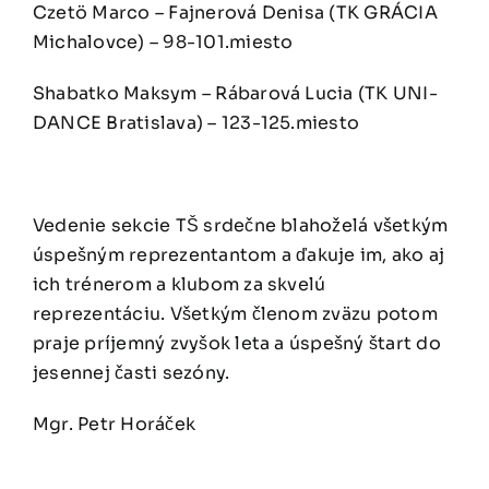
Czetö Marco – Fajnerová Denisa (TK GRÁCIA
Michalovce) – 98-101.miesto
Shabatko Maksym – Rábarová Lucia (TK UNI-
DANCE Bratislava) – 123-125.miesto
Vedenie sekcie TŠ srdečne blahoželá všetkým
úspešným reprezentantom a ďakuje im, ako aj
ich trénerom a klubom za skvelú
reprezentáciu. Všetkým členom zväzu potom
praje príjemný zvyšok leta a úspešný štart do
jesennej časti sezóny.
Mgr. Petr Horáček