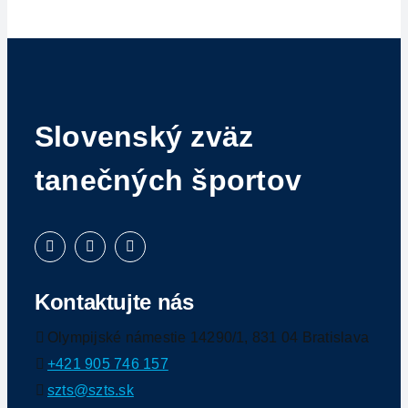
IS
Kontakt
Slovenský zväz
tanečných športov
Kontaktujte nás
Olympijské námestie 14290/1, 831 04 Bratislava
+421 905 746 157
szts@szts.sk